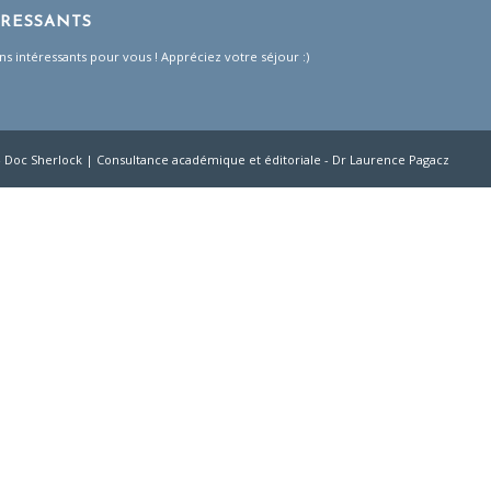
ÉRESSANTS
ns intéressants pour vous ! Appréciez votre séjour :)
- Doc Sherlock | Consultance académique et éditoriale -
Dr Laurence Pagacz