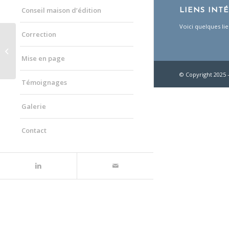
Conseil maison d’édition
LIENS INT
Voici quelques lie
Correction
Du redoublement du sujet
Mise en page
© Copyright 2025 
Témoignages
Galerie
Contact