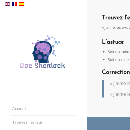
Trouvez l’e
« J’aime les avo
L’astuce
Soit on indiq
Soit on coll
Correction
« J’aime 
« J’aime l
Accueil
Trouvez l’erreur !