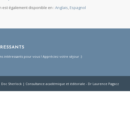
on est également disponible en :
Anglais
Espagnol
ÉRESSANTS
ns intéressants pour vous ! Appréciez votre séjour :)
- Doc Sherlock | Consultance académique et éditoriale -
Dr Laurence Pagacz