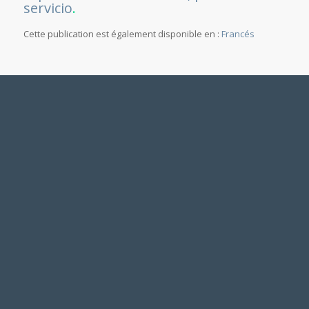
servicio
.
Cette publication est également disponible en :
Francés
ENLACES DE INTERÉS
Aquí tienes algunos enlaces interesantes, quizás te sean útiles.
CATEGORÍAS
No hay categorías